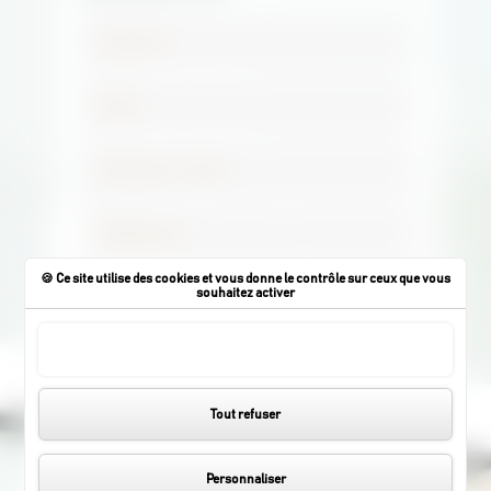
Ce site utilise des cookies et vous donne le contrôle sur ceux que vous
souhaitez activer
Tout accepter
Panneau de gestion des cookies
Tout refuser
Personnaliser